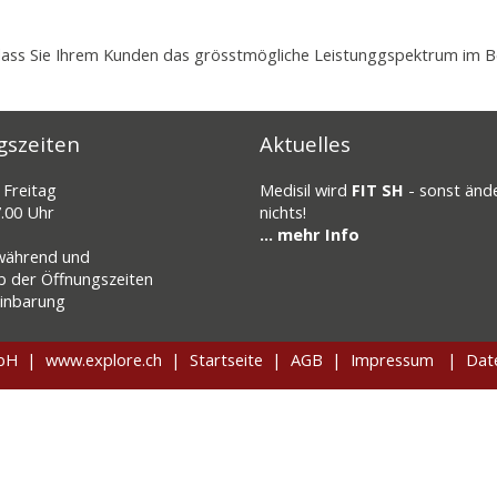
dass Sie Ihrem Kunden das grösstmögliche Leistunggspektrum im Be
gszeiten
Aktuelles
Freitag
Medisil wird
FIT SH
- sonst ände
7.00 Uhr
nichts!
... mehr Info
während und
b der Öffnungszeiten
einbarung
mbH |
www.explore.ch
|
Startseite
|
AGB
|
Impressum
|
Dat