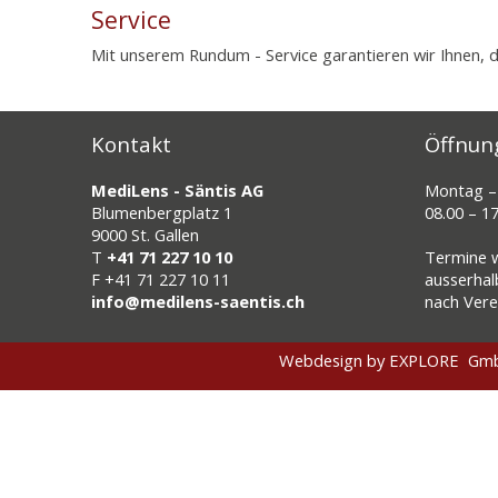
Service
Mit unserem Rundum - Service garantieren wir Ihnen, 
Kontakt
Öffnun
MediLens - Säntis AG
Montag – 
Blumenbergplatz 1
08.00 – 1
9000 St. Gallen
T
+41 71 227 10 10
Termine 
F
+41 71 227 10 11
ausserhal
info@medilens-saentis.ch
nach Ver
Webdesign by EXPLORE G