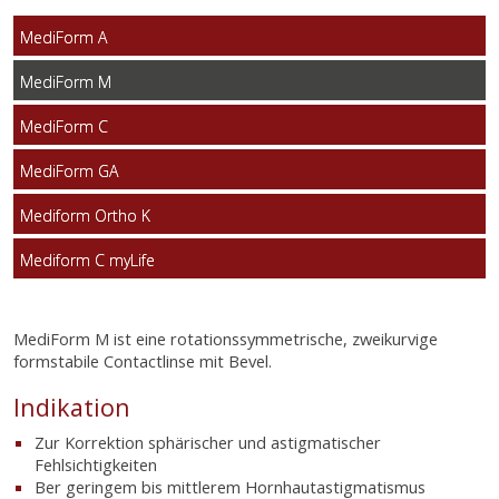
MediForm A
MediForm M
MediForm C
MediForm GA
Mediform Ortho K
Mediform C myLife
MediForm M ist eine rotationssymmetrische, zweikurvige
formstabile Contactlinse mit Bevel.
Indikation
Zur Korrektion sphärischer und astigmatischer
Fehlsichtigkeiten
Ber geringem bis mittlerem Hornhautastigmatismus